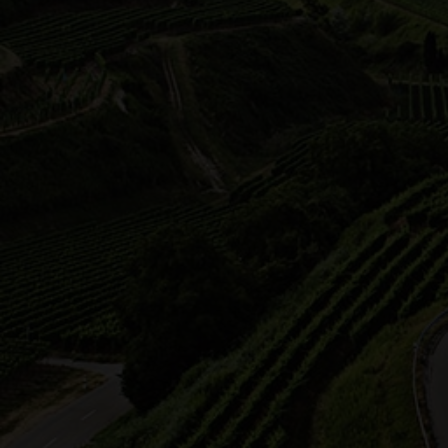
Nicole Betz
Leingarten
19.06.2026 19:00 Uhr
20.0
SUNDOWNER am Heuchelberg –
Wei
Afterwork Weinspaziergang
Heuc
absc
Das besondere Weinerlebnis am
Wen
Heuchelberg - AfterWork
Weinspaziergang zum Sonnen…
Komm
unve
über