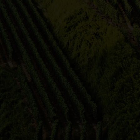
Rose Steinke
Parkplatz
Mönchsbergsee
04.07.2026 17:00 Uhr
g –
Walking Wine and Sunshine
"Walking, Wine and Sunshine" -
am
Weintour mit 4 Weinen zu den
schönsten und au…
n…