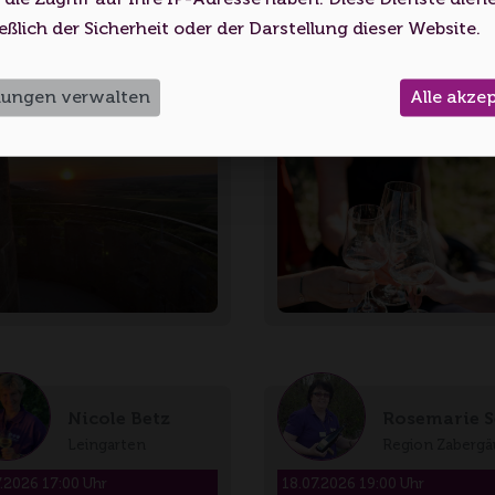
Volljährigkeitsalter erreicht haben.
helberg - AfterWork
Cabertin, Muscaris �…
eßlich der Sicherheit oder der Darstellung dieser Website.
spaziergang zum Sonnen…
Ich bin unter 18
Ich bin 18 oder älter
llungen verwalten
Alle akze
Nicole Betz
Rosemarie S
Leingarten
Region Zabergä
7.2026 17:00 Uhr
18.07.2026 19:00 Uhr