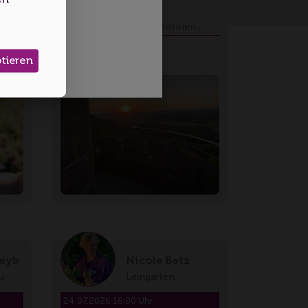
Heuchelberg - AfterWork
Weinspaziergang zum Sonnen…
ptieren
eyb
Nicole Betz
u
Leingarten
24.07.2026 16:00 Uhr