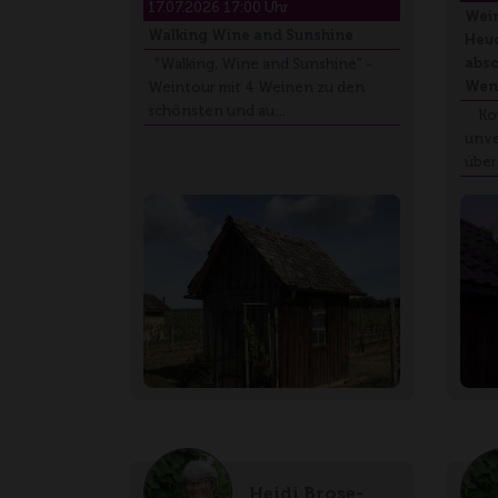
17.07.2026 17:00 Uhr
Wei
Walking Wine and Sunshine
Heuc
absc
"Walking, Wine and Sunshine" -
Wen
Weintour mit 4 Weinen zu den
schönsten und au…
Komm
unve
über
Heidi Brose-