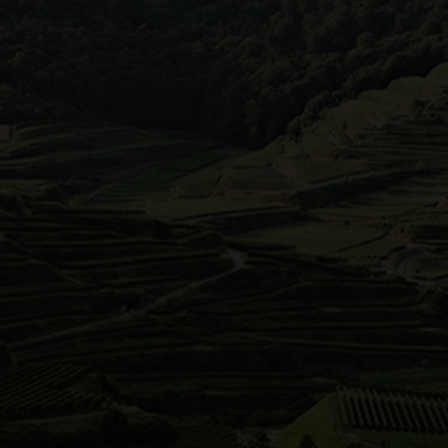
Zabergäu
Die r
Das Z
liegt
Bedin
produ
sonne