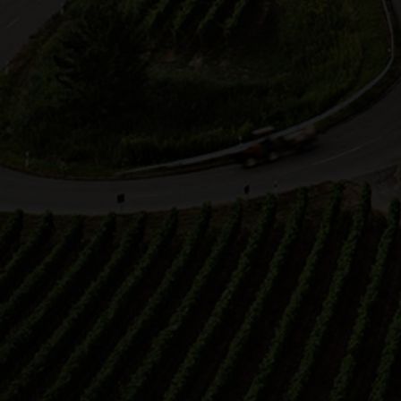
Nicole Betz
Leingarten
26.06.2026 17:00 Uhr
27.0
Weinspaziergang am
Duf
Heuchelberg mit
„Duf
abschließendem Grillen am
zur 
Wengerthäusle
gesc
Kommt mit auf eine
unvergessliche Weinerlebnistour