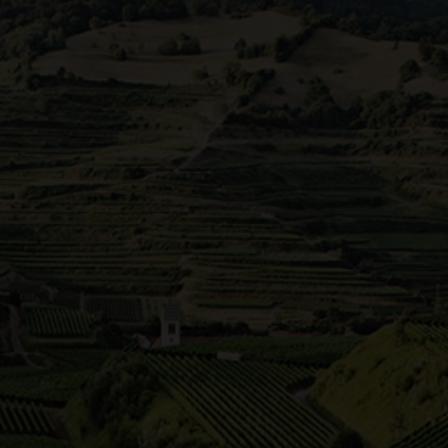
eizvolle Weinregion des Zabergäus wird von den Höhenz
abergäu, die malerische Urlaubs- und Weinregion, ist Deu
 südwestlich von Heilbronn im Herzen Württembergs. Die 
gungen und die reichhaltigen Böden ermöglichen es den 
zieren. Einmalige Ausblicke über Weinberge und Landscha
nverwöhnte Zabergäu, eine Empfehlung um einfach mal 