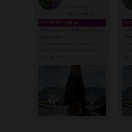
Schilling
Region Zabergäu
26.07.2026 09:30 Uhr
26.0
Perlen im Glas & Frühstück in den
Perl
Weinbergen
Wei
Es perlt ung glitzert im Glas. Bei
Es pe
einem feines Frühstück mitten
eine
zwischen den …
zwis