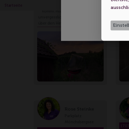
Wengerthäusle
Heuc
Startseite
ausschli
Kommt mit auf eine
Wein
unvergessliche Weinerlebnistour
über den Heuchelberg. …
Einste
Rose Steinke
Parkplatz
Mönchsbergsee
17.0