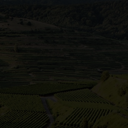
ügen Stromberg und Heuchelberg umgeben.
tschlands größte Rotweinlandschaft. Sie
ausgezeichneten klimatischen
Wengertern hochklassige Weine zu
ft, Wiesen, Wälder und das
abzuschalten und zu genießen.
zurück zur Karte