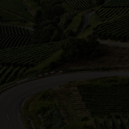
Block
Kar
Ansicht wählen:
Nicole Betz
Heidi Brose
Leingarten
Schilling
Region Zabergä
6.2026 16:00 Uhr
20.06.2026 19:00 Uhr
nspaziergang am
helberg mit
Hitverdächtig – Weine &
hließendem Grillen am
Schlager
gerthäusle
Ausdrucksstartke Weine, ein S
t mit auf eine
zum Start und Schlagermeldod
rgessliche Weinerlebnistour
der letzten Jah…
 den Heuchelberg. …