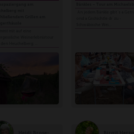
nspaziergang am
Bänkles – Tour am Michaels
helberg mit
An jedem Bänkle gibt`s a Getr
hließendem Grillen am
ond a Gschichtle dr`zu -
gerthäusle
Schwäbische Wei…
t mit auf eine
rgessliche Weinerlebnistour
 den Heuchelberg. …
Heidi Brose-
Birgit Herz