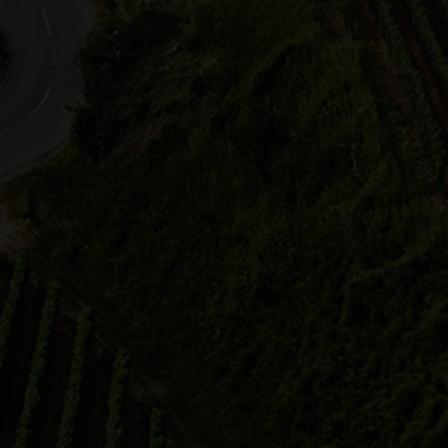
Rose Steinke
Nicole Betz
Region Zabergäu
Leingarten
6.2026 15:00 Uhr
02.07.2026 19:00 Uhr
tender Weinberg
SUNDOWNER am Heuchelber
Afterwork Weinspaziergang
tender Weinberg" - Weintour
Traubenblüte, duftend,
Das besondere Weinerlebnis 
hmackvoll und…
Heuchelberg - AfterWork
Weinspaziergang zum Sonne