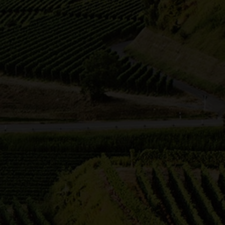
te
24
48
96
192
Ergebnisse pro Seite
-
Rose Steinke
Waldschenke Hörnle
u
25.06.2026 16:00 Uhr
Mit Fahrtwind durchs Gäu – mit
dem Elektro-Tuk durch die
Weinberge
Interessante Fahrt mit dem E-Tuk
ekt
zu aussichtsreichen und idyllischen
ien
Plätzen, s…