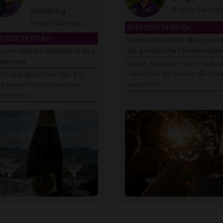
Region Zabergä
Schilling
Region Zabergäu
30.07.2026 19:00 Uhr
7.2026 09:30 Uhr
Heimatliebe trifft Weingenus
die gemütliche Feierabendr
en im Glas & Frühstück in den
nbergen
Erlebe Wein dort, wo er zuhaus
– inmitten der Reben, die uns
rlt ung glitzert im Glas. Bei
Landschaf…
m feines Frühstück mitten
chen den …