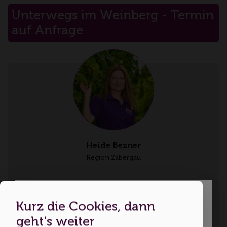
Unterwegs im Weinberg - Termin
auf Anfrage
Heide Bezner
Region Zabergäu
Sprachen: Deutsch
Kurz die Cookies, dann
Dies ist eine Webseite für
geht's weiter