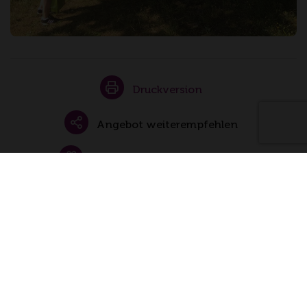
Druckversion
Angebot weiterempfehlen
Gutschein zum Verschenken
Buchungsanfrage senden
Folgen Sie uns auch auf
facebook