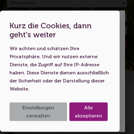
Kurz die Cookies, dann
Dies ist eine Webseite für
geht's weiter
Erwachsene
Suchen
Wir achten und schätzen Ihre
Indem Sie diese Website nutzen,
Privatsphäre. Und wir nutzen externe
bestätigen Sie, dass Sie mindestens 18
Dienste, die Zugriff auf Ihre IP-Adresse
Jahre alt sind bzw. das
haben. Diese Dienste dienen ausschließlich
Startseite
Volljährigkeitsalter erreicht haben.
der Sicherheit oder der Darstellung dieser
Website.
Ich bin unter 18
Einzigartige Weinmomente
Einstellungen
Alle
erleben
Ich bin 18 oder älter
verwalten
akzeptieren