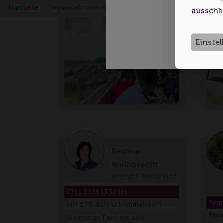
Bummler Begeben Sie sich a…
Startseite
Weinerlebnisse mit Fahrtwind
ausschli
Einste
Regina
Weihbrecht
Weingut Weihbrecht
07.11.2026 13:30 Uhr
Term
Mit 2 PS durchs Himmelreich
Plan
Weinselige Fahrt mit dem