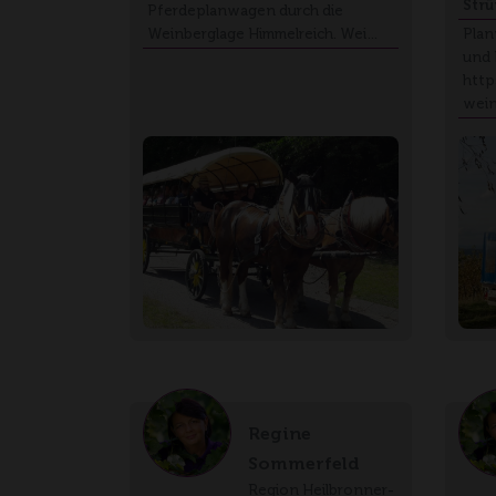
Strü
Pferdeplanwagen durch die
Weinberglage Himmelreich. Wei…
Plan
und
http
wei
Regine
Sommerfeld
Region Heilbronner-