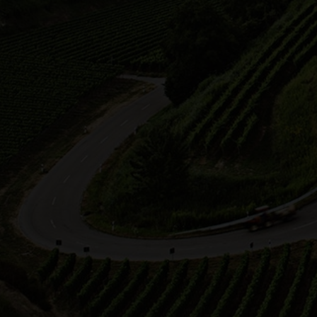
Regina
Weihbrecht
Weingut Weihbrecht
25.0
20.06.2026 13:30 Uhr
Mit 
dem 
Mit 2 PS durchs Himmelreich
Wei
Weinselige Fahrt mit dem
Inte
Pferdeplanwagen durch die
zu a
Weinberglage Himmelreich. Wei…
Plät