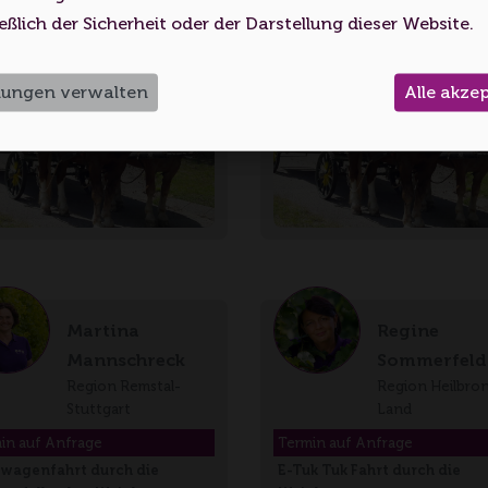
Volljährigkeitsalter erreicht haben.
eßlich der Sicherheit oder der Darstellung dieser Website.
Ich bin unter 18
Ich bin 18 oder älter
llungen verwalten
Alle akze
Martina
Regine
Mannschreck
Sommerfeld
Region Remstal-
Region Heilbro
Stuttgart
Land
in auf Anfrage
Termin auf Anfrage
wagenfahrt durch die
E-Tuk Tuk Fahrt durch die