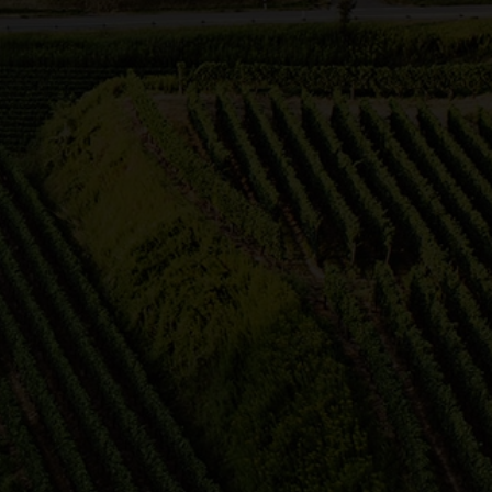
te
24
48
96
192
Ergebnisse pro Seite
Regine
Sommerfeld
u
Region Zabergäu
28.08.2026 18:00 Uhr
k
Sunset – Moonrise
t
Planwagenfahrt mit dem
Zabergäu-Bummler
e-
Chic und bequem durch die
Weinberge mit dem Zabergäu-
Bummler Begeben Sie sich a…