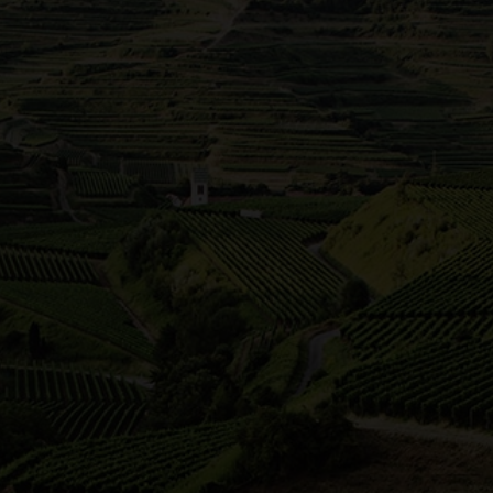
ahrtwind
lle Weinfreunde, die auf Rädern die Anbaugebiete Baden 
 Segway, Fahrrad, Tretroller oder ganz bequem mit dem P
en mit Fahrtwind.