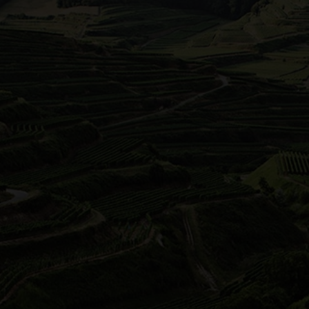
Weinerlebnisse mit F
Für a
einem
Stund
Weinerlebnisse mit
Fahrtwind