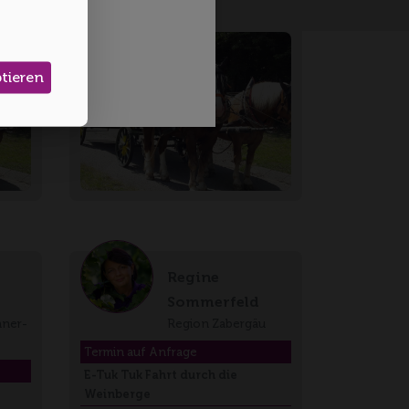
ptieren
Regine
Sommerfeld
nner-
Region Zabergäu
Termin auf Anfrage
E-Tuk Tuk Fahrt durch die
Weinberge