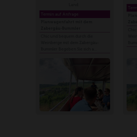
Land
Term
Termin auf Anfrage
Pla
Planwagenfahrt mit dem
Zab
Zabergäu-Bummler
Chic
Chic und bequem durch die
Wein
Weinberge mit dem Zabergäu-
Bumm
Bummler Begeben Sie sich a…