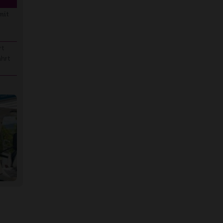
mit
rt
ahrt