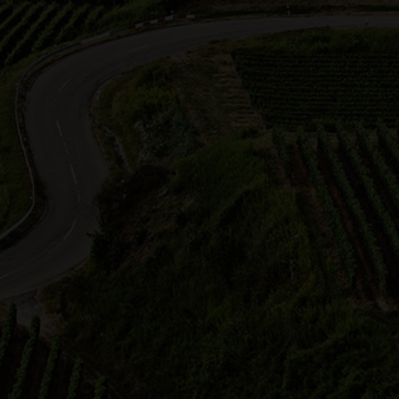
Block
Kar
Ansicht wählen:
Rose Steinke
Regine
Waldschenke Hörnle
Sommerfeld
Region Zabergä
6.2026 16:00 Uhr
23.08.2026 15:00 Uhr
Fahrtwind durchs Gäu – mit
Elektro-Tuk durch die
„Vor dem Herbst“ mit dem Tu
nberge
Tuk durch die Weinlandschaf
ressante Fahrt mit dem E-Tuk
Tuk Tuk Weinerlebnis Mit dem 
ussichtsreichen und idyllischen
Tuk Tuk gemütlich durch die
zen, s…
Weinberge zuckeln, …