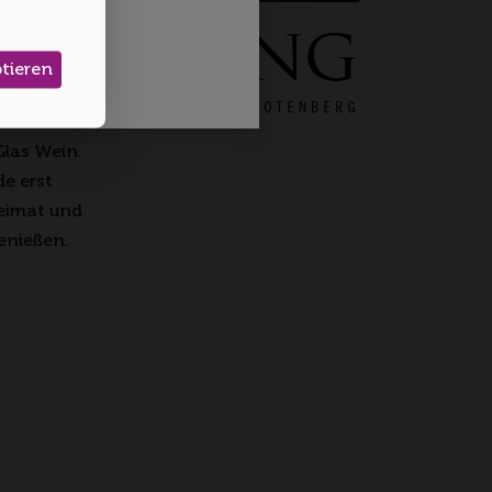
ptieren
u unserem
en
Glas Wein.
de erst
Heimat und
genießen.