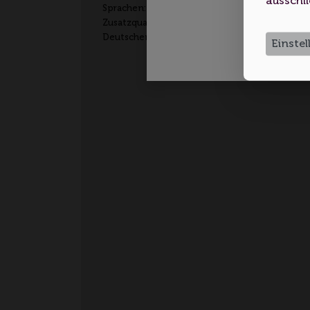
ausschli
Sprachen: Deutsch
Zusatzqualifikation: Anerkannte Beraterin für
Deutschen Wein
Einste