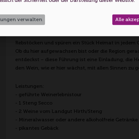
eßlich der Sicherheit oder der Darstellung dieser Website.
unvergesslichen Ausflug.
Ich bin unter 18
Ich bin 18 oder älter
llungen verwalten
Alle akze
Gemeinsam wandern wir entlang der Weinberge z
Brunnenhaus, entdecken die Geschichten hinter d
Rebstöcken und spüren ein Stück Heimat in jedem 
Ob du hier aufgewachsen bist oder die Region gera
entdeckst – diese Führung ist eine Einladung, die 
den Wein, wie er hier wächst, mit allen Sinnen zu 
Leistungen:
- geführte Weinerlebnistour
- 1 Steng Secco
- 2 Weine vom Landgut Hirth/Steng
- Mineralwasser oder andere alkoholfreie Getränke
- pikantes Gebäck