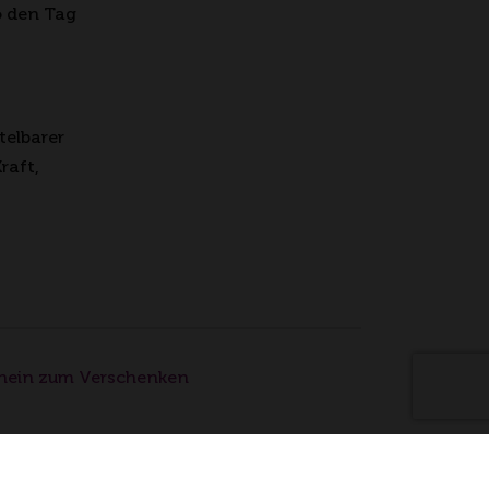
o den Tag
telbarer
raft,
hein zum Verschenken