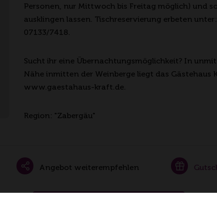
Personen, nur Mittwoch bis Freitag möglich) und s
ausklingen lassen. Tischreservierung erbeten unter:
07133/7418.
Sucht ihr eine Übernachtungsmöglichkeit? In unmit
Nähe inmitten der Weinberge liegt das Gästehaus K
www.gaestahaus-kraft.de.
Region: "Zabergäu"
Angebot weiterempfehlen
Gutsc
Buchungsanfrage senden