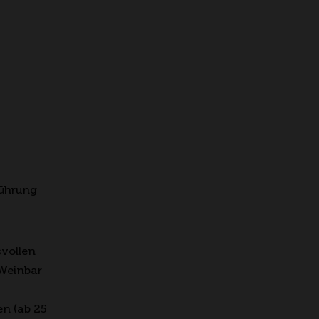
Führung
svollen
 Weinbar
n (ab 25