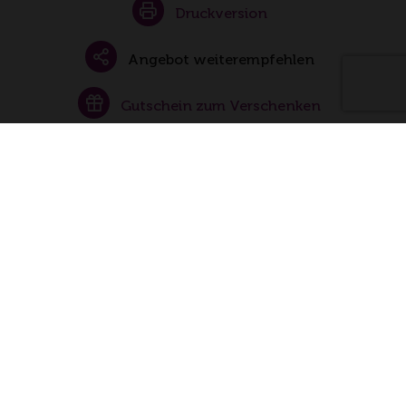
Druckversion
Angebot weiterempfehlen
Gutschein zum Verschenken
Buchungsanfrage senden
Folgen Sie uns auch auf
facebook
Instagram
Weinerlebnisführer