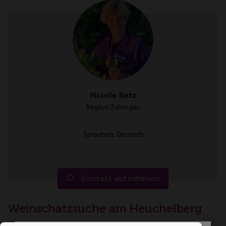
Nicole Betz
Region Zabergäu
Sprachen: Deutsch
Kontakt aufnehmen
Weinschatzsuche am Heuchelberg