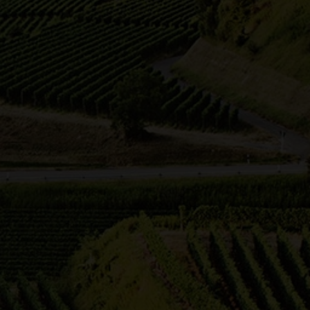
te
24
48
96
192
Ergebnisse pro Seite
lach
Corina Oesterle
-
Weingut Rienth
17.07.2026 12:00 Uhr
Winzer Express
lnde
beim Weingut Rienth begleite ich
bach
den Winzer Express: Für Gruppen
bis 22 Persone…
wegs