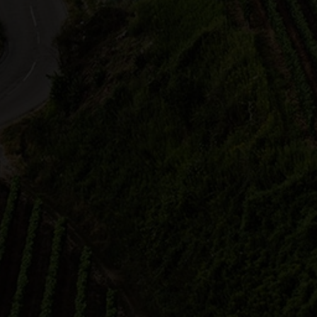
Monika Franke
Corina Oest
Region Remstal-
Weingut Rienth
Stuttgart
31.07.2026 12:00 Uhr
7.2026 13:00 Uhr
Winzer Express
kelndES
beim Weingut Rienth begleite 
en Sie mit auf
den Winzer Express: Für Grup
eckungsreise entlang des
bis 22 Persone…
artals. Lassen Sie sich von …