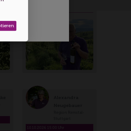
Wer kennt sie nicht die VDP-
Weingüter Hans Pe…
ptieren
nke
Alexandra
-
Neugebauer
Region Remstal-
Stuttgart
10.10.2026 15:00 Uhr