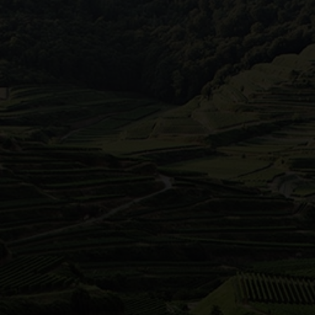
Remstal / Stuttgart
Die L
Streu
der W
Rebst
Essli
Bis h
der St