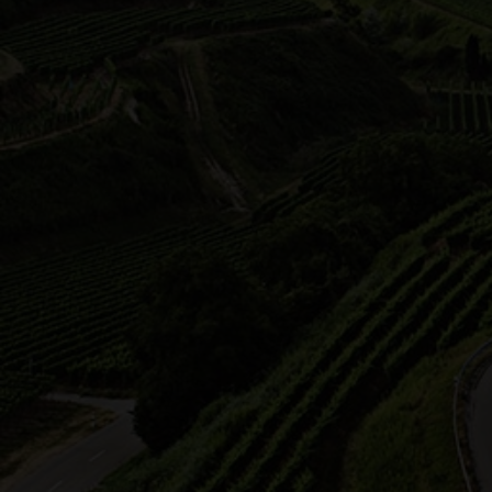
Corina Oesterle
Weingut Rienth
03.07.2026 12:00 Uhr
04.0
Winzer Express
Winz
beim Weingut Rienth begleite ich
beim
den Winzer Express: Für Gruppen
den 
bis 22 Persone…
bis 