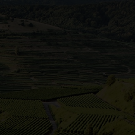
ägt, ausgedehnte Weinberge,
naturbelassenes Flusstal. In Stuttgart ist
n im Herzen der Stadt gedeihen die
d nicht zu vergessen - die alte Reichsstadt
en ältesten Weinorten Württembergs.
hänge ein weithin sichtbares Wahrzeichen
zurück zur Karte