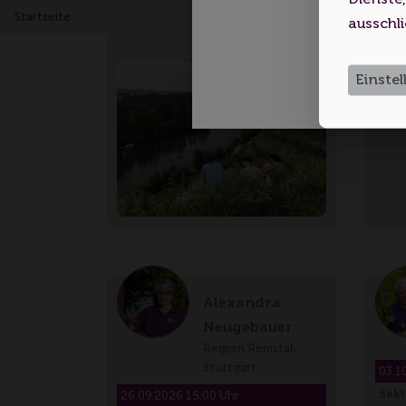
Stuttgart von seiner g…
Auf 
Startseite
ausschli
Spit
Einste
Alexandra
Neugebauer
Region Remstal-
Stuttgart
03.1
Sekt
26.09.2026 15:00 Uhr