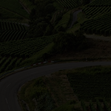
Block
Kar
Ansicht wählen:
Corina Oesterle
Alfred Gehr
Weingut Rienth
Region Remstal
Stuttgart
7.2026 12:00 Uhr
11.07.2026 11:00 Uhr
er Express
Sekt oder Secco – die pricke
 Weingut Rienth begleite ich
Tour rund um Stuttgart-Uhl
Winzer Express: Für Gruppen
Wir entdecken zusammen die
22 Persone…
Weinberge Stuttgarts. Unter
gibt’s das erste pr…