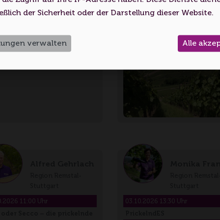
Uhlbach liegt eingebettet …
Volljährigkeitsalter erreicht haben.
Wegen von Pfeffer, Nuss und
eßlich der Sicherheit oder der Darstellung dieser Website.
zenlagen. Taucht…
Ich bin unter 18
Ich bin 18 oder älter
llungen verwalten
Alle akze
Alfred Gehrlach
Monika Fra
Region Remstal-
Region Remstal
Stuttgart
Stuttgart
0.2026 11:00 Uhr
03.10.2026 13:30 Uhr
 oder Secco – die prickelnde
PrickelndES