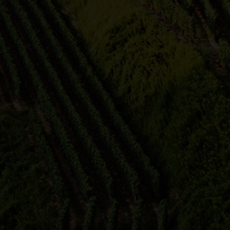
erle
Corina Oesterle
Weingut Rienth
01.08.2026 12:00 Uhr
Winzer Express
ich
beim Weingut Rienth begleite ich
pen
den Winzer Express: Für Gruppen
bis 22 Persone…