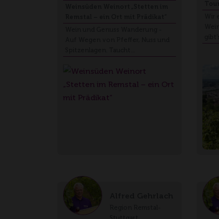
Tour
Weinsüden Weinort „Stetten im
Wir 
Remstal – ein Ort mit Prädikat“
Wein
Wein und Genuss Wanderung -
gibt’
Auf Wegen von Pfeffer, Nuss und
Spitzenlagen. Taucht…
Alfred Gehrlach
Region Remstal-
Stuttgart