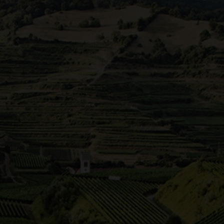
andschaft des Remstals ist durch ihre Vielfältigkeit gepr
obstwiesen, Felder und Wälder und ein auf weiten Strecken 
einbau so präsent wie in keiner anderen Großstadt. Mitte
öcke. Sogar die Stadt betreibt ein städtisches Weingut. Un
ngen am Neckar, vor den Toren Stuttgarts. Sie zählt zu d
eute sind die markanten Steillagen entlang der Neckartal
adt.