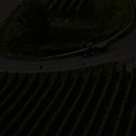
Corina Oesterle
Weingut Rienth
18.07.2026 12:00 Uhr
25.0
Winzer Express
Pric
beim Weingut Rienth begleite ich
Komm
den Winzer Express: Für Gruppen
Entd
bis 22 Persone…
Neck