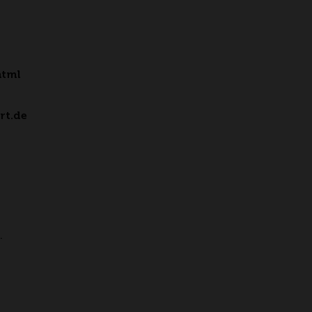
html
rt.de
.