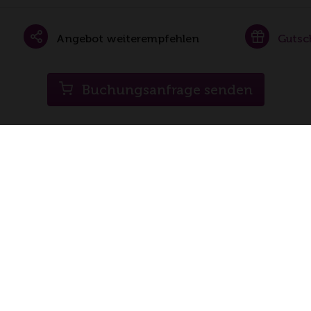
Angebot weiterempfehlen
Gutsc
Buchungsanfrage senden
Folgen Sie uns auch auf
facebook
Instagra
rlebnisführer
Service
Rechtl
-Württemberg e.V.
Gutscheine
Kontak
enplatz 5
Pressearbeit
Impre
 Weinsberg
Infomaterialien
Daten
o@weinerlebnistour.de
Interner Bereich