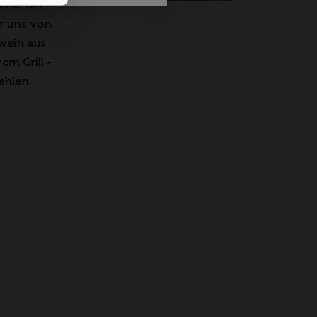
ind. Bei
r uns von
wein aus
om Grill -
ehlen.