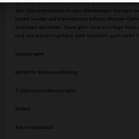
ihr, was für Arbeiten im Weinberg jetzt notwendig s
den Glühweinstopps in den Weinbergen können wi
innen wieder aufwärmen und echten Winzer-Glüh
Stuttgart genießen. Dazu gibts eine knackige Rote v
und das Adventsgebäck darf natürlich auch nicht f
Leistungen
:
geführte Weinwanderung
3 Glühweinverkostungen
Imbiss
Adventsgebäck