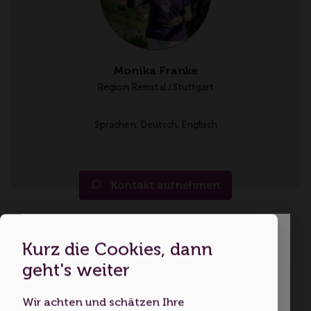
Monika Franke
Region Remstal / Stuttgart
Sprachen: Deutsch, Englisch
Kontakt aufnehmen
Der Esslinger Weinerlebnisweg
Kurz die Cookies, dann
Dies ist eine Webseite für
Region Remstal-Stuttgart
geht's weiter
Erwachsene
Termin auf Anfrage
Wir achten und schätzen Ihre