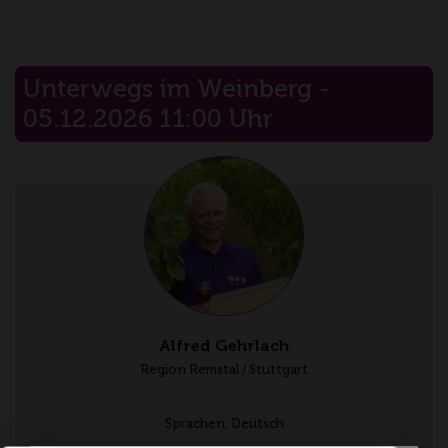
Unterwegs im Weinberg -
05.12.2026 11:00 Uhr
Alfred Gehrlach
Region Remstal / Stuttgart
Sprachen: Deutsch