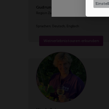
Einste
Gudrun Link
Region Zabergäu
Sprachen: Deutsch, Englisch
Weinerlebnistouren erkunden