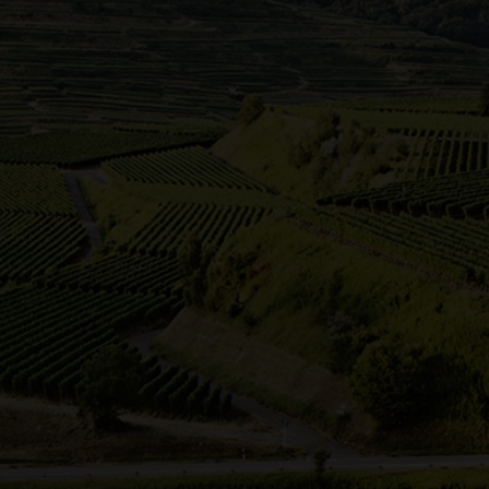
ügen Stromberg und Heuchelberg umgeben.
tschlands größte Rotweinlandschaft. Sie
ausgezeichneten klimatischen
Wengertern hochklassige Weine zu
ft, Wiesen, Wälder und das
abzuschalten und zu genießen.
zurück zur Karte