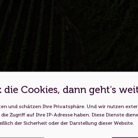
Carmen Blatt
Region Zabergäu
Sprachen: Deutsch
Weinerlebnistouren erkunden
 die Cookies, dann geht's wei
es ist eine Webseite für Erwachs
ten und schätzen Ihre Privatsphäre. Und wir nutzen exte
bsite nutzen, bestätigen Sie, dass Sie mindestens 18 Jahr
 die Zugriff auf Ihre IP-Adresse haben. Diese Dienste dien
Volljährigkeitsalter erreicht haben.
eßlich der Sicherheit oder der Darstellung dieser Website.
Ich bin unter 18
Ich bin 18 oder älter