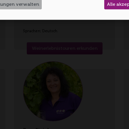
llungen verwalten
Alle akze
Heide Bezner
Region Zabergäu
Sprachen: Deutsch
Weinerlebnistouren erkunden