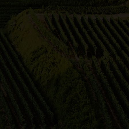
24
48
96
192
Ergebnisse pro Seite
n Zabergäu