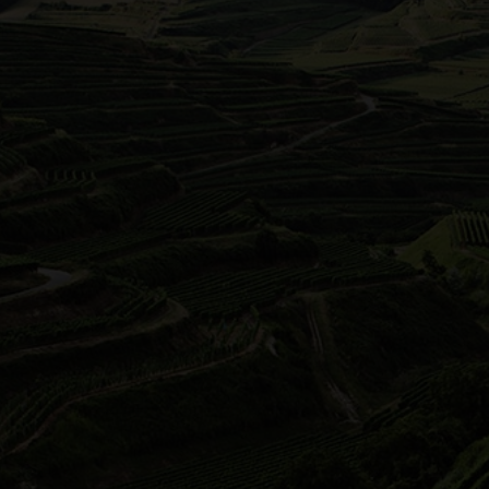
Zabergäu
Die r
Das Z
liegt
Bedin
produ
sonne