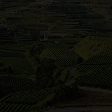
eizvolle Weinregion des Zabergäus wird von den Höhenz
abergäu, die malerische Urlaubs- und Weinregion, ist Deu
 südwestlich von Heilbronn im Herzen Württembergs. Die 
gungen und die reichhaltigen Böden ermöglichen es den 
zieren. Einmalige Ausblicke über Weinberge und Landscha
nverwöhnte Zabergäu, eine Empfehlung um einfach mal 