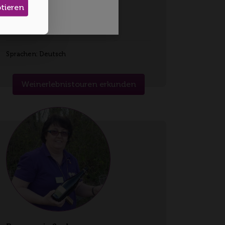
ptieren
Heidi Brose-Schilling
Region Zabergäu
Sprachen: Deutsch
Weinerlebnistouren erkunden