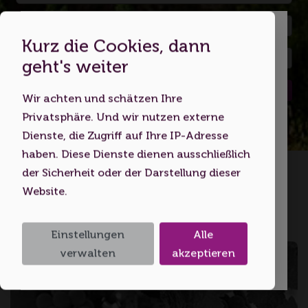
Kurz die Cookies, dann
Dies ist eine Webseite für
geht's weiter
Erwachsene
Suchen
Wir achten und schätzen Ihre
Indem Sie diese Website nutzen,
Privatsphäre. Und wir nutzen externe
bestätigen Sie, dass Sie mindestens 18
Dienste, die Zugriff auf Ihre IP-Adresse
Jahre alt sind bzw. das
haben. Diese Dienste dienen ausschließlich
Startseite
Volljährigkeitsalter erreicht haben.
der Sicherheit oder der Darstellung dieser
Website.
Ich bin unter 18
Hohenlohe
Einstellungen
Alle
Ich bin 18 oder älter
verwalten
akzeptieren