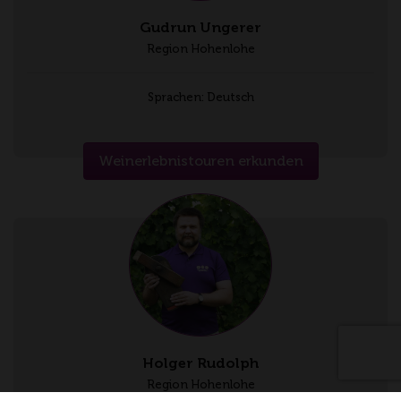
Gudrun Ungerer
Region Hohenlohe
Sprachen: Deutsch
Weinerlebnistouren erkunden
Holger Rudolph
Region Hohenlohe