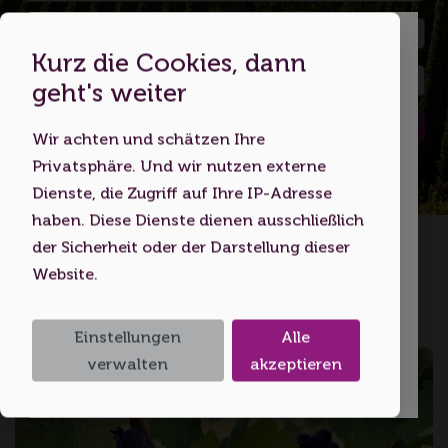
Kurz die Cookies, dann
Dies ist eine Webseite für
geht's weiter
Erwachsene
Suchen
Wir achten und schätzen Ihre
Indem Sie diese Website nutzen,
Privatsphäre. Und wir nutzen externe
bestätigen Sie, dass Sie mindestens 18
Dienste, die Zugriff auf Ihre IP-Adresse
Jahre alt sind bzw. das
haben. Diese Dienste dienen ausschließlich
Startseite
Volljährigkeitsalter erreicht haben.
der Sicherheit oder der Darstellung dieser
Website.
Ich bin unter 18
Taubertal
Einstellungen
Alle
Ich bin 18 oder älter
verwalten
akzeptieren