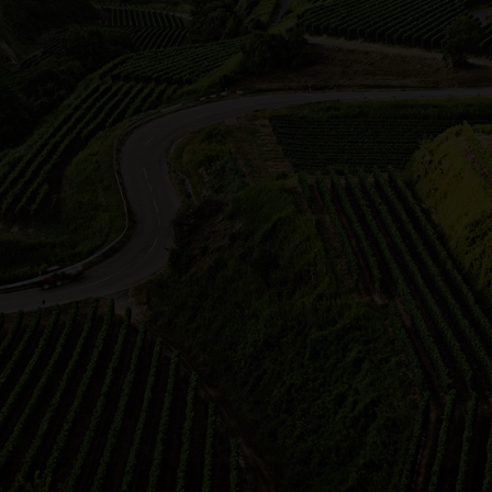
andschaft des Remstals ist durch ihre Vielfältigkeit gepr
obstwiesen, Felder und Wälder und ein auf weiten Strecken 
einbau so präsent wie in keiner anderen Großstadt. Mitte
öcke. Sogar die Stadt betreibt ein städtisches Weingut. Un
ngen am Neckar, vor den Toren Stuttgarts. Sie zählt zu d
eute sind die markanten Steillagen entlang der Neckartal
adt.