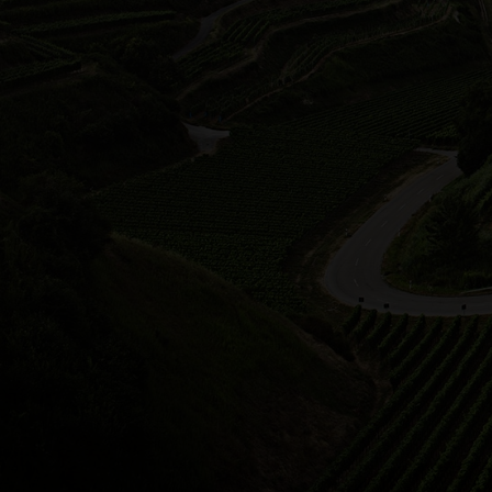
Remstal / Stuttgart
Die L
Streu
der W
Rebst
Essli
Bis h
der St