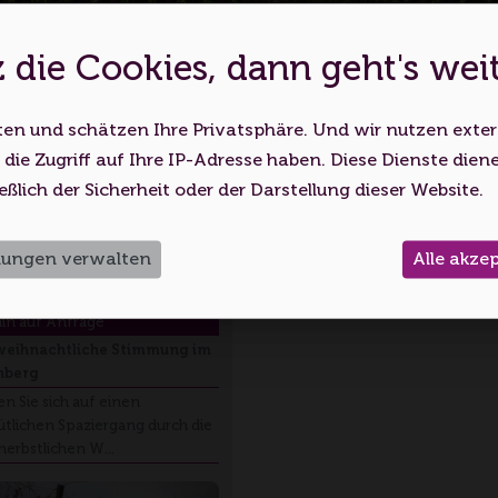
 die Cookies, dann geht's wei
es ist eine Webseite für Erwachs
Block
Kar
Ansicht wählen:
ten und schätzen Ihre Privatsphäre. Und wir nutzen exte
bsite nutzen, bestätigen Sie, dass Sie mindestens 18 Jahr
 die Zugriff auf Ihre IP-Adresse haben. Diese Dienste dien
Volljährigkeitsalter erreicht haben.
eßlich der Sicherheit oder der Darstellung dieser Website.
Monika Schäfer-
Ich bin unter 18
Ich bin 18 oder älter
llungen verwalten
Alle akze
Starzmann
Korb im Remstal
in auf Anfrage
eihnachtliche Stimmung im
nberg
en Sie sich auf einen
tlichen Spaziergang durch die
herbstlichen W…