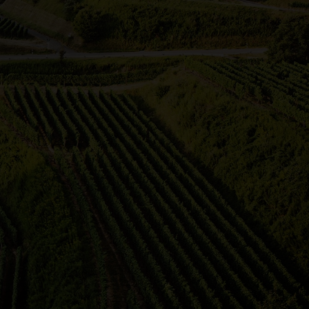
ägt, ausgedehnte Weinberge,
naturbelassenes Flusstal. In Stuttgart ist
n im Herzen der Stadt gedeihen die
d nicht zu vergessen - die alte Reichsstadt
en ältesten Weinorten Württembergs.
hänge ein weithin sichtbares Wahrzeichen
zurück zur Karte