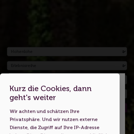
Kurz die Cookies, dann
Dies ist eine Webseite für
geht's weiter
Erwachsene
Suchen
Wir achten und schätzen Ihre
Indem Sie diese Website nutzen,
Privatsphäre. Und wir nutzen externe
bestätigen Sie, dass Sie mindestens 18
Dienste, die Zugriff auf Ihre IP-Adresse
Jahre alt sind bzw. das