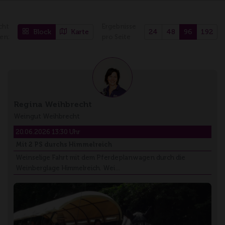
cht
Ergebnisse
Block
Karte
24
48
96
192
en:
pro Seite
Regina Weihbrecht
Weingut Weihbrecht
20.06.2026 13:30 Uhr
Mit 2 PS durchs Himmelreich
Weinselige Fahrt mit dem Pferdeplanwagen durch die
Weinberglage Himmelreich. Wei…