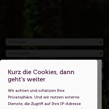
Kurz die Cookies, dann
Dies ist eine Webseite für
geht's weiter
Erwachsene
Suchen
Wir achten und schätzen Ihre
Indem Sie diese Website nutzen,
Privatsphäre. Und wir nutzen externe
bestätigen Sie, dass Sie mindestens 18
Dienste, die Zugriff auf Ihre IP-Adresse
Jahre alt sind bzw. das