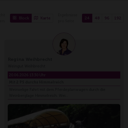
cht
Ergebnisse
Block
Karte
24
48
96
192
en:
pro Seite
Regina Weihbrecht
Weingut Weihbrecht
20.06.2026 13:30 Uhr
Mit 2 PS durchs Himmelreich
Weinselige Fahrt mit dem Pferdeplanwagen durch die
Weinberglage Himmelreich. Wei…