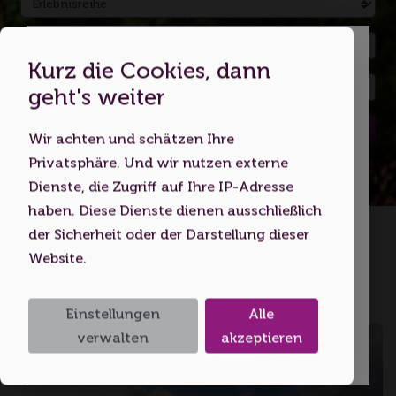
Kurz die Cookies, dann
Dies ist eine Webseite für
geht's weiter
Erwachsene
Suchen
Wir achten und schätzen Ihre
Indem Sie diese Website nutzen,
Privatsphäre. Und wir nutzen externe
bestätigen Sie, dass Sie mindestens 18
Dienste, die Zugriff auf Ihre IP-Adresse
Jahre alt sind bzw. das
haben. Diese Dienste dienen ausschließlich
Startseite
Volljährigkeitsalter erreicht haben.
der Sicherheit oder der Darstellung dieser
Website.
Ich bin unter 18
Heilbronner Land
Einstellungen
Alle
Ich bin 18 oder älter
verwalten
akzeptieren