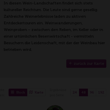
In diesen Wein-Landschaften findet sich stets
kultureller Reichtum. Die Leute sind gerne gesellig.
Zahlreiche Weinerlebnisse laden zu aktiven
Entdeckertouren ein. Weinwanderungen,
Weinproben – zwischen den Reben, im Keller oder in
einer urtümlichen Besenwirtschaft - vermitteln
Besuchern die Leidenschaft, mit der der Weinbau hier
betrieben wird.
zurück zur Karte
cht
Ergebnisse
Block
Karte
24
48
96
192
en:
pro Seite