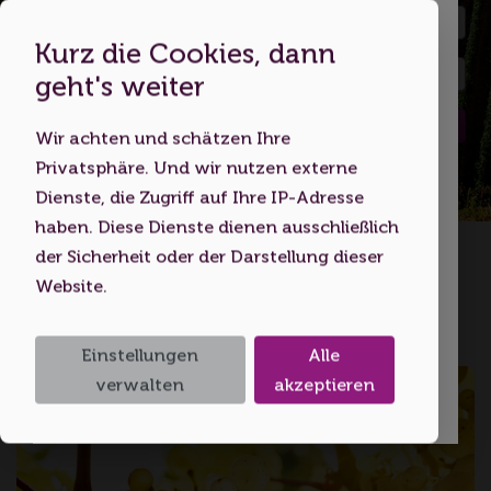
Kurz die Cookies, dann
Dies ist eine Webseite für
geht's weiter
Erwachsene
Suchen
Wir achten und schätzen Ihre
Indem Sie diese Website nutzen,
Privatsphäre. Und wir nutzen externe
bestätigen Sie, dass Sie mindestens 18
Dienste, die Zugriff auf Ihre IP-Adresse
Jahre alt sind bzw. das
haben. Diese Dienste dienen ausschließlich
Startseite
Volljährigkeitsalter erreicht haben.
der Sicherheit oder der Darstellung dieser
Website.
Ich bin unter 18
Breisgau
Einstellungen
Alle
Ich bin 18 oder älter
verwalten
akzeptieren