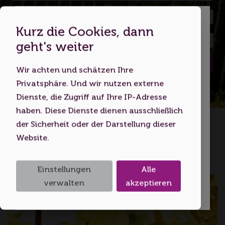
Kurz die Cookies, dann
Dies ist eine Webseite für
geht's weiter
Erwachsene
Suchen
Wir achten und schätzen Ihre
Indem Sie diese Website nutzen,
Privatsphäre. Und wir nutzen externe
bestätigen Sie, dass Sie mindestens 18
Dienste, die Zugriff auf Ihre IP-Adresse
Jahre alt sind bzw. das
haben. Diese Dienste dienen ausschließlich
Startseite
Volljährigkeitsalter erreicht haben.
der Sicherheit oder der Darstellung dieser
Website.
Ich bin unter 18
Bodensee
Einstellungen
Alle
Ich bin 18 oder älter
verwalten
akzeptieren