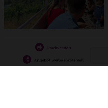
Druckversion
Angebot weiterempfehlen
Gutschein zum Verschenken
Buchungsanfrage senden