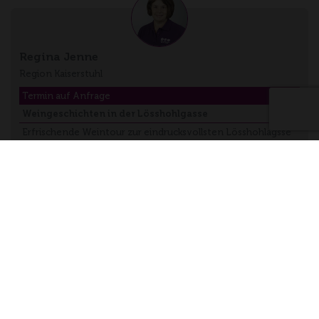
Regina Jenne
Region Kaiserstuhl
Termin auf Anfrage
Weingeschichten in der Lösshohlgasse
Erfrischende Weintour zur eindrucksvollsten Lösshohlagsse
in Bickensohl. Tolle …