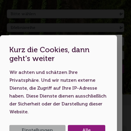
Kurz die Cookies, dann
Dies ist eine Webseite für
geht's weiter
Erwachsene
Suchen
Wir achten und schätzen Ihre
Indem Sie diese Website nutzen,
Privatsphäre. Und wir nutzen externe
bestätigen Sie, dass Sie mindestens 18
Dienste, die Zugriff auf Ihre IP-Adresse
Jahre alt sind bzw. das
haben. Diese Dienste dienen ausschließlich
Startseite
Volljährigkeitsalter erreicht haben.
der Sicherheit oder der Darstellung dieser
Website.
Ich bin unter 18
Einstellungen
Alle