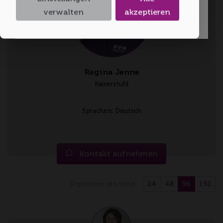
Ich bin 18 oder älter
verwalten
akzeptieren
Regina Jenne
Kaiserstuhl
Sprachen: Deutsch
Kontakt aufnehmen
24
48
96
192
Ergebnisse pro Seite