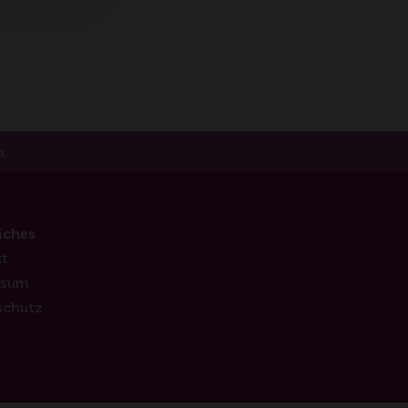
m
iches
t
ssum
schutz