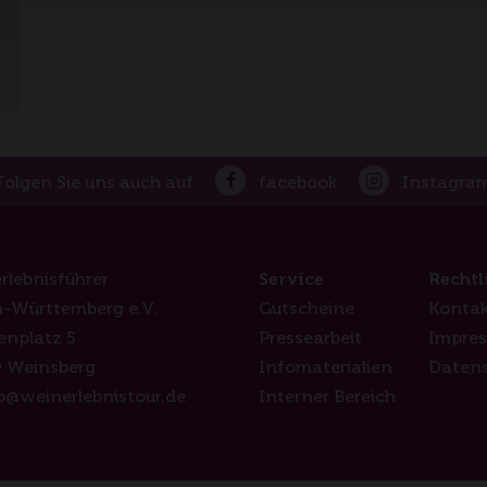
Folgen Sie uns auch auf
facebook
Instagra
rlebnisführer
Service
Rechtl
-Württemberg e.V.
Gutscheine
Kontak
enplatz 5
Pressearbeit
Impre
 Weinsberg
Infomaterialien
Daten
o@weinerlebnistour.de
Interner Bereich