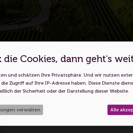
 die Cookies, dann geht's wei
es ist eine Webseite für Erwachs
ten und schätzen Ihre Privatsphäre. Und wir nutzen exte
bsite nutzen, bestätigen Sie, dass Sie mindestens 18 Jahr
Es konnten keine Touren
 die Zugriff auf Ihre IP-Adresse haben. Diese Dienste dien
Volljährigkeitsalter erreicht haben.
eßlich der Sicherheit oder der Darstellung dieser Website.
Ich bin unter 18
Ich bin 18 oder älter
llungen verwalten
Alle akze