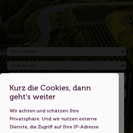
Kurz die Cookies, dann
Dies ist eine Webseite für
geht's weiter
Erwachsene
Suchen
Wir achten und schätzen Ihre
Indem Sie diese Website nutzen,
Privatsphäre. Und wir nutzen externe
bestätigen Sie, dass Sie mindestens 18
Dienste, die Zugriff auf Ihre IP-Adresse
Jahre alt sind bzw. das