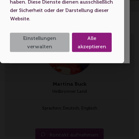
haben. Diese Dienste dienen ausschließlich
Startseite
Volljährigkeitsalter erreicht haben.
der Sicherheit oder der Darstellung dieser
Website.
Ich bin unter 18
Einstellungen
Alle
Ich bin 18 oder älter
verwalten
akzeptieren
Martina Buck
Heilbronner Land
Sprachen: Deutsch, Englisch
Kontakt aufnehmen