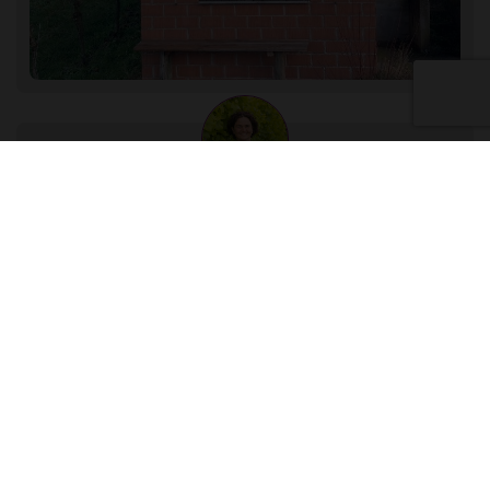
Martina Mannschreck
Region Remstal-Stuttgart
Termin auf Anfrage
WINE & DINE
Weinprobe mit Wengerter-Vesperteller
https://www.mannschreck-weine.com/win…