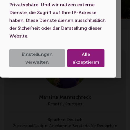
Indem Sie diese Website nutzen,
Privatsphäre. Und wir nutzen externe
bestätigen Sie, dass Sie mindestens 18
Dienste, die Zugriff auf Ihre IP-Adresse
Jahre alt sind bzw. das
haben. Diese Dienste dienen ausschließlich
Startseite
Volljährigkeitsalter erreicht haben.
der Sicherheit oder der Darstellung dieser
Website.
Ich bin unter 18
Einstellungen
Alle
Ich bin 18 oder älter
verwalten
akzeptieren
Martina Mannschreck
Remstal / Stuttgart
Sprachen: Deutsch
Zusatzqualifikation: Anerkannte Beraterin für Deutschen