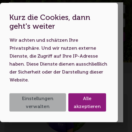
Kurz die Cookies, dann
Dies ist eine Webseite für
geht's weiter
Erwachsene
Suchen
Wir achten und schätzen Ihre
Indem Sie diese Website nutzen,
Privatsphäre. Und wir nutzen externe
bestätigen Sie, dass Sie mindestens 18
Dienste, die Zugriff auf Ihre IP-Adresse
Jahre alt sind bzw. das
haben. Diese Dienste dienen ausschließlich
Startseite
Volljährigkeitsalter erreicht haben.
der Sicherheit oder der Darstellung dieser
Website.
Ich bin unter 18
Einstellungen
Alle
Ich bin 18 oder älter
verwalten
akzeptieren