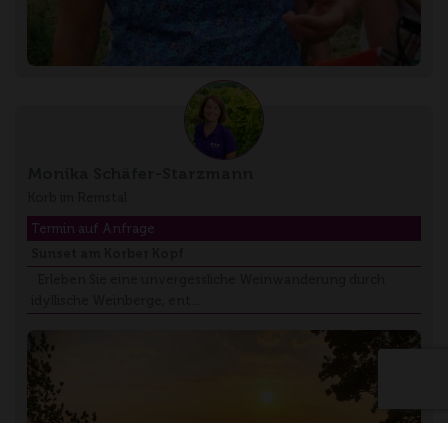
Monika Schäfer-Starzmann
Korb im Remstal
Termin auf Anfrage
Sunset am Korber Kopf
Erleben Sie eine unvergessliche Weinwanderung durch
idyllische Weinberge, ent…