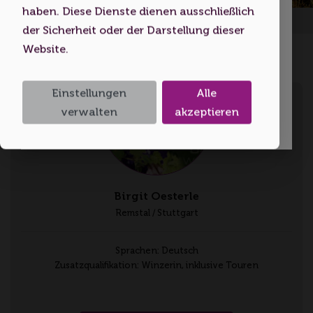
Jahre alt sind bzw. das
haben. Diese Dienste dienen ausschließlich
Startseite
Volljährigkeitsalter erreicht haben.
der Sicherheit oder der Darstellung dieser
Website.
Ich bin unter 18
Einstellungen
Alle
Ich bin 18 oder älter
verwalten
akzeptieren
Birgit Oesterle
Remstal / Stuttgart
Sprachen: Deutsch
Zusatzqualifikation: Winzerin, inklusive Touren