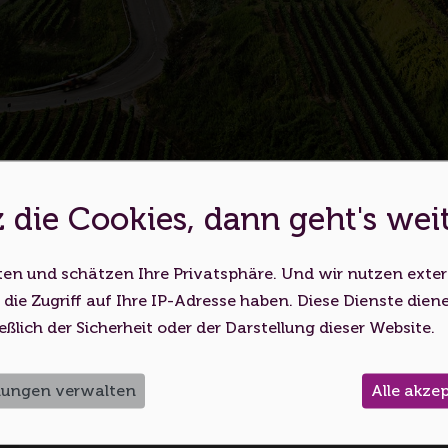
 die Cookies, dann geht's wei
es ist eine Webseite für Erwachs
Es konnten keine Touren
ten und schätzen Ihre Privatsphäre. Und wir nutzen exte
bsite nutzen, bestätigen Sie, dass Sie mindestens 18 Jahr
 die Zugriff auf Ihre IP-Adresse haben. Diese Dienste dien
Volljährigkeitsalter erreicht haben.
eßlich der Sicherheit oder der Darstellung dieser Website.
Ich bin unter 18
Ich bin 18 oder älter
llungen verwalten
Alle akze