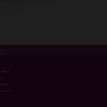
m
iches
t
ssum
schutz