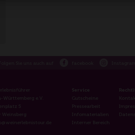
Folgen Sie uns auch auf
facebook
Instagra
rlebnisführer
Service
Rechtl
-Württemberg e.V.
Gutscheine
Kontak
enplatz 5
Pressearbeit
Impre
 Weinsberg
Infomaterialien
Daten
o@weinerlebnistour.de
Interner Bereich