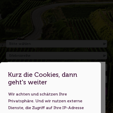
Kurz die Cookies, dann
Dies ist eine Webseite für
geht's weiter
Erwachsene
Suchen
Wir achten und schätzen Ihre
Indem Sie diese Website nutzen,
Privatsphäre. Und wir nutzen externe
bestätigen Sie, dass Sie mindestens 18
Dienste, die Zugriff auf Ihre IP-Adresse
Jahre alt sind bzw. das