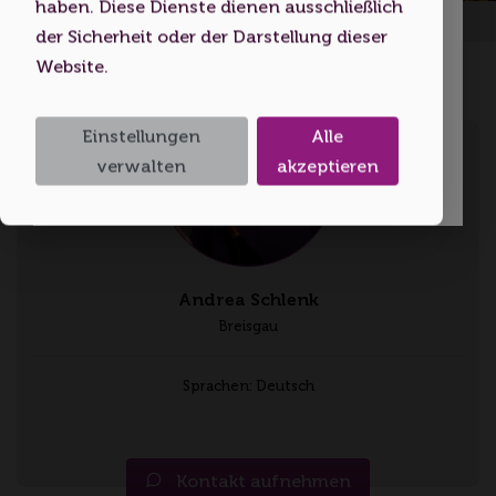
haben. Diese Dienste dienen ausschließlich
Startseite
Volljährigkeitsalter erreicht haben.
der Sicherheit oder der Darstellung dieser
Website.
Ich bin unter 18
Einstellungen
Alle
Ich bin 18 oder älter
verwalten
akzeptieren
Andrea Schlenk
Breisgau
Sprachen: Deutsch
Kontakt aufnehmen