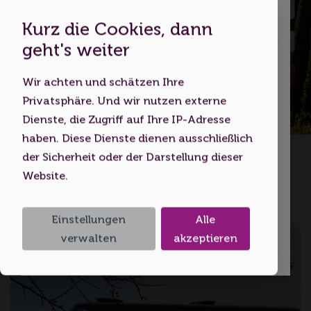
Kurz die Cookies, dann
Dies ist eine Webseite für
geht's weiter
Erwachsene
Suchen
Wir achten und schätzen Ihre
Indem Sie diese Website nutzen,
Privatsphäre. Und wir nutzen externe
bestätigen Sie, dass Sie mindestens 18
Dienste, die Zugriff auf Ihre IP-Adresse
Jahre alt sind bzw. das
haben. Diese Dienste dienen ausschließlich
Startseite
Bus- und Gruppenreisen
Volljährigkeitsalter erreicht haben.
der Sicherheit oder der Darstellung dieser
Website.
Ich bin unter 18
Bus- und Gruppenreisen
Einstellungen
Alle
Ich bin 18 oder älter
verwalten
akzeptieren