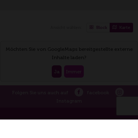
Block
Karte
Ansicht wählen:
Möchten Sie von
GoogleMaps
bereitgestellte externe
Inhalte laden?
Ja
Immer
Folgen Sie uns auch auf
facebook
Instagram
Weinerlebnisführer
Baden-Württemberg e.V.