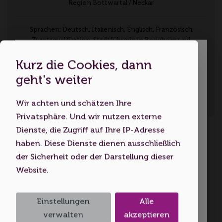
Region Bottwartal / Neckar
Sprachen: Deutsch, Italienisch, Englisch, Französisch
Zusatzqualifikation: Stadtführerin in Besigheim und
Ottmarsheim, zertifizierte Fachwerkgästeführerin, Weitere
Informationen über mich und meine Touren findet ihr unter
Kurz die Cookies, dann
Dies ist eine Webseite für
www.weineventskatrinheld.de
geht's weiter
Erwachsene
Wir achten und schätzen Ihre
Indem Sie diese Website nutzen,
Kontakt aufnehmen
Privatsphäre. Und wir nutzen externe
bestätigen Sie, dass Sie mindestens 18
Dienste, die Zugriff auf Ihre IP-Adresse
Jahre alt sind bzw. das
WeinTrekking mit Alpakas
haben. Diese Dienste dienen ausschließlich
Volljährigkeitsalter erreicht haben.
der Sicherheit oder der Darstellung dieser
Region Bottwartal-Neckar
Website.
Ich bin unter 18
Beginn: 10.10.2026 14:00 Uhr
Ende: 10.10.2026 17:00 Uhr
Einstellungen
Alle
Ich bin 18 oder älter
verwalten
akzeptieren