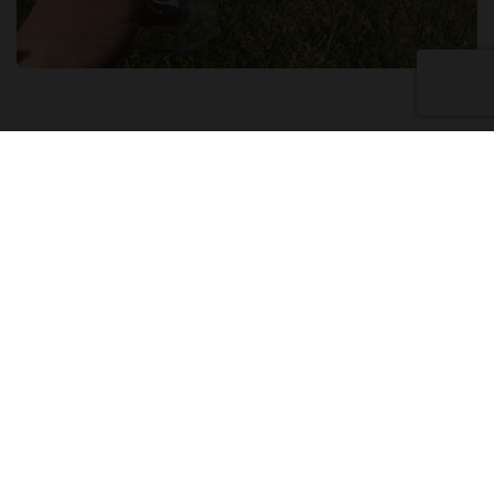
Druckversion
Angebot weiterempfehlen
Gutschein zum Verschenken
Buchungsanfrage senden
Folgen Sie uns auch auf
facebook