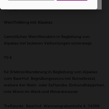
für Aktive - für Weinkulturisten - für Genießer des
Außergewöhnlichen
WeinTrekking mit Alpakas
Gemütliches WeinWandern in Begleitung von
Alpakas mit leckeren Verkostungen unterwegs
70 €
für ErlebnisWanderung in Begleitung von Alpakas
vom BaurHof, Begrüßungssecco mit Butterbrezel,
weitere 4er Wein- oder Saftprobe, Einhandhäppchen,
rote Wurst im Weck und Mineralwasser
Treffpunkt: BaurHof, Wannengrabenhöfe 4, 74399