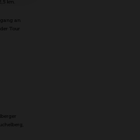
2,5 km.
ergang an
der Tour
lberger
uchelberg,