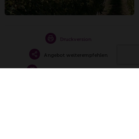
Druckversion
Angebot weiterempfehlen
Gutschein zum Verschenken
Buchungsanfrage senden
Folgen Sie uns auch auf
facebook
Instagram