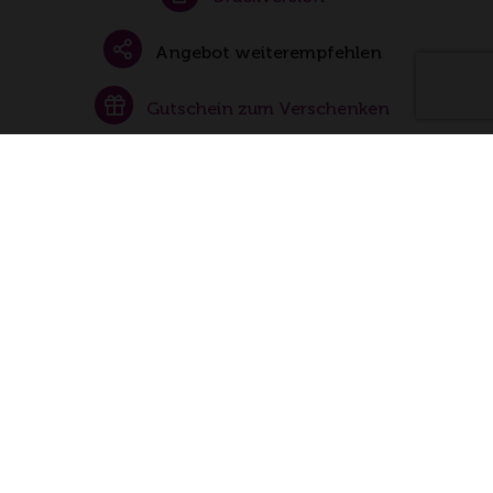
Angebot weiterempfehlen
Gutschein zum Verschenken
Buchungsanfrage senden
Folgen Sie uns auch auf
facebook
Instagram
Weinerlebnisführer
Baden-Württemberg e.V.