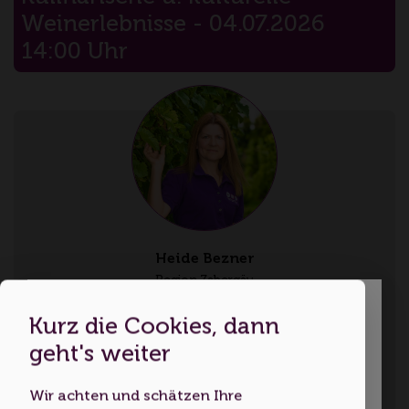
Weinerlebnisse - 04.07.2026
14:00 Uhr
Heide Bezner
Region Zabergäu
Kurz die Cookies, dann
Sprachen: Deutsch
Dies ist eine Webseite für
geht's weiter
Erwachsene
Wir achten und schätzen Ihre
Kontakt aufnehmen