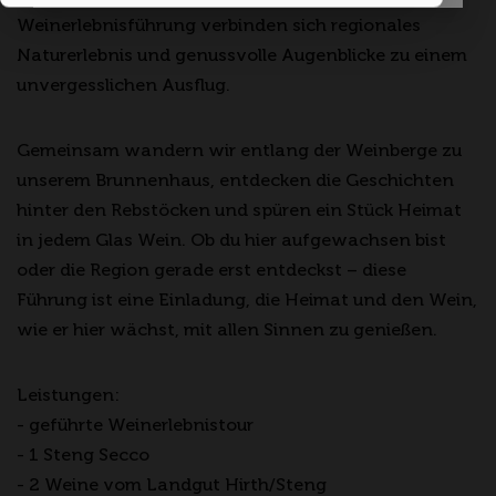
Weinerlebnisführung verbinden sich regionales
Naturerlebnis und genussvolle Augenblicke zu einem
unvergesslichen Ausflug.
Gemeinsam wandern wir entlang der Weinberge zu
unserem Brunnenhaus, entdecken die Geschichten
hinter den Rebstöcken und spüren ein Stück Heimat
in jedem Glas Wein. Ob du hier aufgewachsen bist
oder die Region gerade erst entdeckst – diese
Führung ist eine Einladung, die Heimat und den Wein,
wie er hier wächst, mit allen Sinnen zu genießen.
Leistungen:
- geführte Weinerlebnistour
- 1 Steng Secco
- 2 Weine vom Landgut Hirth/Steng