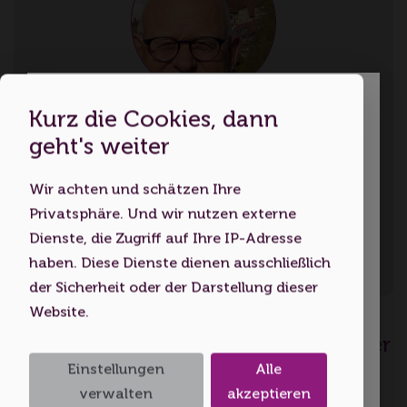
Kurz die Cookies, dann
Martin Grund
Dies ist eine Webseite für
geht's weiter
Region Bottwartal / Neckar
Erwachsene
Wir achten und schätzen Ihre
Sprachen: Deutsch, Englisch
Indem Sie diese Website nutzen,
Privatsphäre. Und wir nutzen externe
Zusatzqualifikation: Stadtführer Besigheim
bestätigen Sie, dass Sie mindestens 18
Dienste, die Zugriff auf Ihre IP-Adresse
Jahre alt sind bzw. das
haben. Diese Dienste dienen ausschließlich
Volljährigkeitsalter erreicht haben.
der Sicherheit oder der Darstellung dieser
Kontakt aufnehmen
Website.
Ich bin unter 18
Besigheim entdecken „Isch Trollinger
a Rotwei?“ Termin nach
Einstellungen
Alle
Ich bin 18 oder älter
Vereinbarung
verwalten
akzeptieren