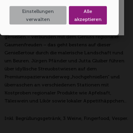
Beginn: 18.10.2026 17:00 Uhr
Einstellungen
Alle
Ende: 18.10.2026 21:00 Uhr
Ich bin 18 oder älter
verwalten
akzeptieren
Die Seele baumeln lassen, abschalten und die Natur
genießen – verbunden mit dem Genuss regionaler
Gaumenfreuden – das geht bestens auf dieser
Genießertour durch die malerische Landschaft rund
um Beuren. Jürgen Pfänder und Jutta Gluiber führen
über idyllische Streuobstwiesen auf dem
Premiumspazierwanderweg „hochgehnießen“ und
überraschen an verschiedenen Stationen mit
Kostproben regionaler Produkte wie Apfelsaft,
Täleswein und Likör sowie lokaler Appetithäppchen..
Inkl. Begrüßungsgetränk, 3 Weine, Fingerfood, Vesper.