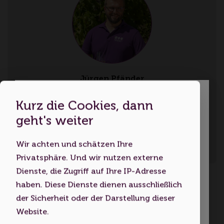
Jürgen Pfänder
Region Neckar / Alb
Kurz die Cookies, dann
Dies ist eine Webseite für
geht's weiter
Sprachen: Deutsch
Erwachsene
Wir achten und schätzen Ihre
Indem Sie diese Website nutzen,
Privatsphäre. Und wir nutzen externe
Kontakt aufnehmen
bestätigen Sie, dass Sie mindestens 18
Dienste, die Zugriff auf Ihre IP-Adresse
Jahre alt sind bzw. das
haben. Diese Dienste dienen ausschließlich
A Gosch voll HOCHgehNUSS
Volljährigkeitsalter erreicht haben.
der Sicherheit oder der Darstellung dieser
Website.
ALBgehNUSS Region Neckar/Alb
Ich bin unter 18